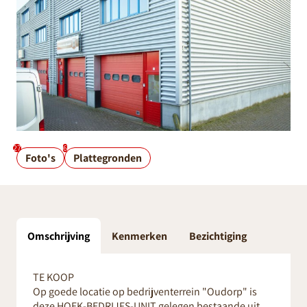
27
6
Foto's
Plattegronden
Omschrijving
Kenmerken
Bezichtiging
TE KOOP
Op goede locatie op bedrijventerrein "Oudorp" is
deze HOEK-BEDRIJFS-UNIT gelegen bestaande uit