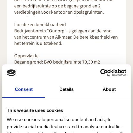
een bedrijfsruimte op de begane grond en 2
verdiepingen voor kantoor en opslagruimten.
Locatie en bereikbaarheid
Bedrijventerrein "Oudorp" is gelegen aan de rand
van het centrum van Alkmaar. De bereikbaarheid van
het terrein is uitstekend.
Oppervlakte
Begane grond: BVO bedrijfsruimte 79,30 m2
1e verdieping: BVO kantoorruimte 77,70 m2
2e verdieping: BVO kantoorruimte 77,70 m2
Voorzieningen:
Consent
Details
About
Deze bedrijfsruimte is op de begane grond voorzien
van een grote overheaddeur.
Separate entree-loopdeur met trap-opgang naar de
This website uses cookies
verdiepingen.
Isolatie: voorzien van dubbele beglazing, stalen
We use cookies to personalise content and ads, to
wandbekleding en dakbedekking voorzien van
provide social media features and to analyse our traffic.
isolatie.