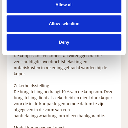
nijverheid.
Allow all
Vereniging van Eigenaars:
Er is een Vereniging van Eigenaars en de jaarlijkse
Allow selection
bijdrage (jaar 2024): Euro 750,--.
Bouwjaar: 2002.
Deny
Omzetbelasting/ kosten koper
De koop is kosten koper. Dat wil zeggen dat de
verschuldigde overdrachtsbelasting en
notariskosten in rekening gebracht worden bij de
koper.
Zekerheidsstelling
De borgstelling bedraagt 10% van de koopsom. Deze
borgstelling dient als zekerheid en dient door koper
voor de in de koopakte genoemde datum te zijn
afgegeven in de vorm van een
aanbetaling/waarborgsom of een bankgarantie.
Model-koopovereenkomst