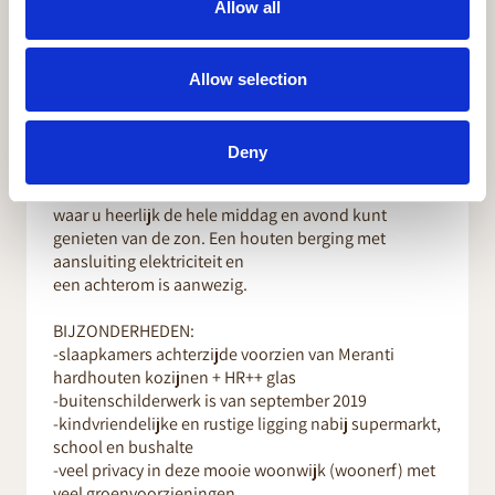
Allow all
2e Verdieping:
vaste trap naar zolderverdieping. Overloop met
Velux-dakraam, CV-ketel (Intergas 2011),
Allow selection
wasmachineopstelling en schuifdeuren bij de
bergruimte.
Grote 4e slaapkamer met een groot Velux dakraam.
Deny
De mooie achtertuin is maar liefst 12 meter diep,
waar u heerlijk de hele middag en avond kunt
genieten van de zon. Een houten berging met
aansluiting elektriciteit en
een achterom is aanwezig.
BIJZONDERHEDEN:
-slaapkamers achterzijde voorzien van Meranti
hardhouten kozijnen + HR++ glas
-buitenschilderwerk is van september 2019
-kindvriendelijke en rustige ligging nabij supermarkt,
school en bushalte
-veel privacy in deze mooie woonwijk (woonerf) met
veel groenvoorzieningen.