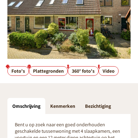
22
10
6
1
Foto's
Plattegronden
360° foto's
Video
Omschrijving
Kenmerken
Bezichtiging
Bent u op zoek naar een goed onderhouden
geschakelde tussenwoning met 4 slaapkamers, een
voortuin en een 12 meter diepe achtertuin op het