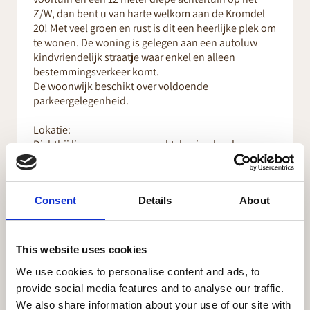
Z/W, dan bent u van harte welkom aan de Kromdel
20! Met veel groen en rust is dit een heerlijke plek om
te wonen. De woning is gelegen aan een autoluw
kindvriendelijk straatje waar enkel en alleen
bestemmingsverkeer komt.
De woonwijk beschikt over voldoende
parkeergelegenheid.
Lokatie:
Dichtbij liggen een supermarkt, basisschool en een
bushalte en woont u in de nabijheid van het
recreatiegebied
Geestmerambacht.
Consent
Details
About
Het NS-station Alkmaar-Noord ligt op korte
fietsafstand.
Kenmerken:
This website uses cookies
woonoppervlakte 101 m2
We use cookies to personalise content and ads, to
externe ruimte 5 m2
provide social media features and to analyse our traffic.
bruto inhoud 354 m3
grondoppervlakte 131 m2
We also share information about your use of our site with